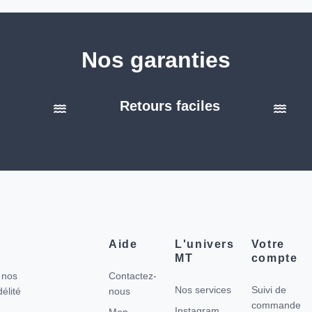
Nos garanties
é
Retours faciles
Aide
L'univers
Votre
MT
compte
r nos
Contactez-
Nos services
Suivi de
élité
nous
commande
Instagram