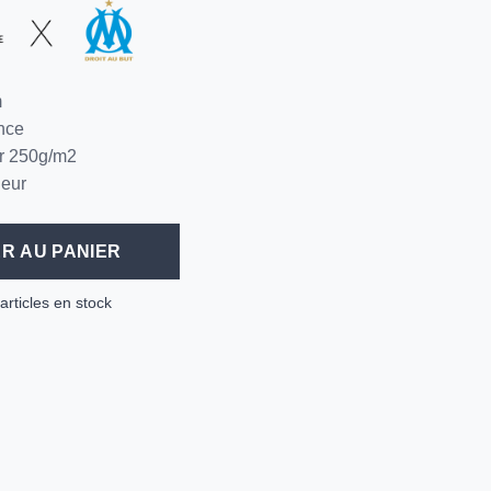
m
nce
er 250g/m2
leur
R AU PANIER
articles en stock