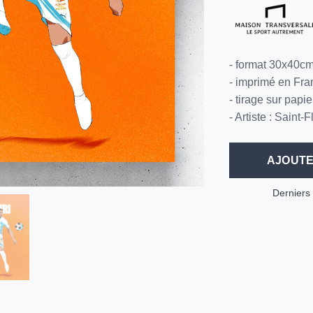
- format 30x40c
- imprimé en Fra
- tirage sur papi
- Artiste : Saint-F
AJOUTE
Derniers 