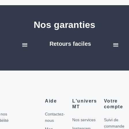
Nos garanties
é
Retours faciles
Aide
L'univers
Votre
MT
compte
r nos
Contactez-
Nos services
Suivi de
élité
nous
commande
Instagram