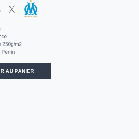
m
nce
er 250g/m2
n Perrin
R AU PANIER