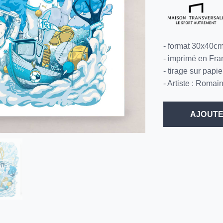
- format 30x40c
- imprimé en Fra
- tirage sur papi
- Artiste : Romai
AJOUTE